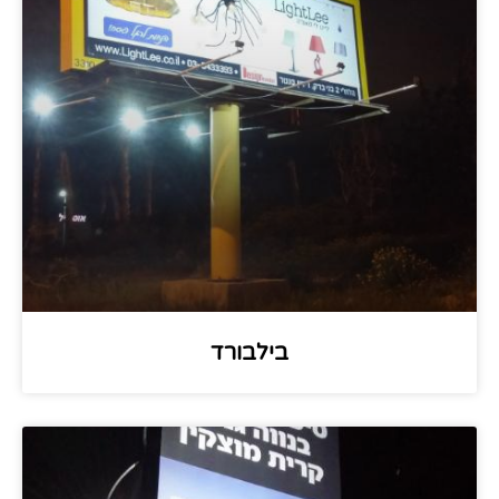
בילבורד