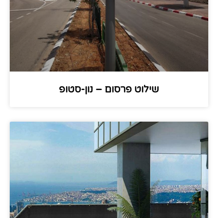
שילוט פרסום – נון-סטופ