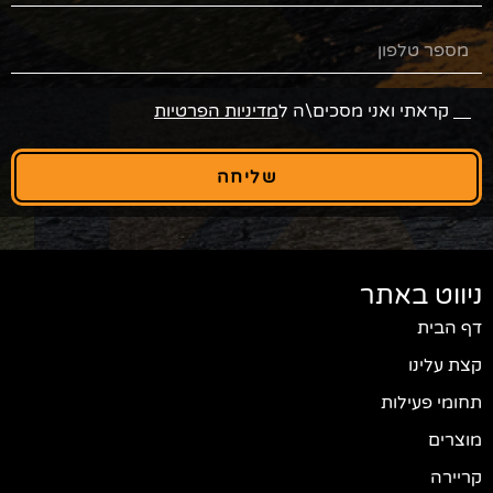
י מסכים\ה ל
מדיניות הפרטיות
שליחה
ר