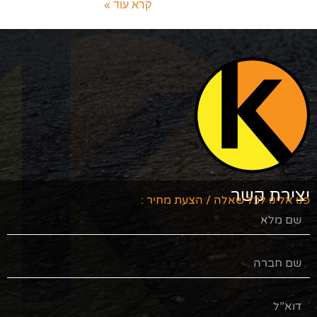
קרא עוד »
ר
 שאלה / הצעת מחיר :